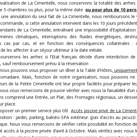
vatisation de La Cimentelle, nous conservons la totalité des arrhes v
n de 5 chambres ou plus, pour la même date
ou pour plus de 10 per
 une annulation du seul fait de La Cimentelle, nous remboursons le 
commande, si cette annulation intervient dans les 10 jours précédents
pendants de La Cimentelle, entraînant une impossibilité d’Exploitation
nes climatiques, interruptions des fluides énergétiques, destruc
u cas par cas, et en fonction des conséquences collatérales : 
es affecter à un séjour ultérieur à la date initiale.
ourserons les arrhes si l’Etat français décide d’une interdiction 
eur, sauf remboursement prévu à la réservation
 nous pouvons vous proposer un dîner à la Table d’Hôtes
, uniquement
madaire. Mais, fonction de notre organisation, nous pouvons ne pas
urs de la Petite Cimentelle ont leur propre facilités pour préparer l
ous vous remercions de pouvoir vérifier avec nous la faisabilité d’un d
ons comprend une Entrée, un Plat, des Fromages régionaux, un dessert,
ur place.
roposer un premier service plus tôt
Accès piscine privé de La Ciment
sition : jardin, parking, balnéo-SPA extérieur. (pas d’accès au Jacuzzi
ique. Nous vous remercions de vérifier cette possibilité en fonction d
ccès à la piscine privée d’avril à Octobre. Mais vérifiez avec nous le