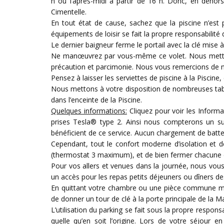
h ou l’après-midi à partir de 16 h. Donc, en dehor
Cimentelle.
En tout état de cause, sachez que la piscine n’est p
équipements de loisir se fait la propre responsabilité d
Le dernier baigneur ferme le portail avec la clé mise à
Ne manœuvrez par vous-même ce volet. Nous mettons 
précaution et parcimonie. Nous vous remercions de n
Pensez à laisser les serviettes de piscine à la Piscine,
Nous mettons à votre disposition de nombreuses tab
dans l’enceinte de la Piscine.
Quelques informations:
Cliquez pour voir les Inform
prises Tesla® type 2. Ainsi nous compterons un su
bénéficient de ce service. Aucun chargement de batter
Cependant, tout le confort moderne d’isolation et
(thermostat 3 maximum), et de bien fermer chacune de
Pour vos allers et venues dans la journée, nous vous 
un accès pour les repas petits déjeuners ou dîners d
En quittant votre chambre ou une pièce commune merci
de donner un tour de clé à la porte principale de la M
L’utilisation du parking se fait sous la propre respo
quelle qu’en soit l’origine. Lors de votre séjour