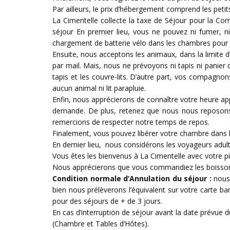
Par ailleurs, le prix d’hébergement comprend les petit
La Cimentelle collecte la taxe de Séjour pour la C
séjour En premier lieu, vous ne pouvez ni fumer, n
chargement de batterie vélo dans les chambres pour r
Ensuite, nous acceptons les animaux, dans la limite
par mail. Mais, nous ne prévoyons ni tapis ni panier 
tapis et les couvre-lits. D’autre part, vos compag
aucun animal ni lit parapluie.
Enfin, nous apprécierons de connaître votre heure appr
demande. De plus, retenez que nous nous reposons 
remercions de respecter notre temps de repos.
Finalement, vous pouvez libérer votre chambre dans la
En dernier lieu, nous considérons les voyageurs adulte
Vous êtes les bienvenus à La Cimentelle avec votre pi
Nous apprécierons que vous commandiez les boissons
Condition normale d’Annulation du séjour :
nous 
bien nous prélèverons l’équivalent sur votre carte ba
pour des séjours de + de 3 jours.
En cas d’interruption de séjour avant la date prévue d
(Chambre et Tables d’Hôtes).