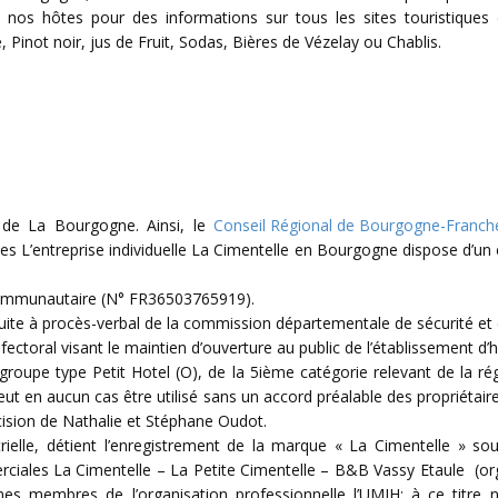
de nos hôtes pour des informations sur tous les sites touristiqu
inot noir, jus de Fruit, Sodas, Bières de Vézelay ou Chablis.
e de La Bourgogne. Ainsi, le
Conseil Régional de Bourgogne-Franc
les L’entreprise individuelle La Cimentelle en Bourgogne dispose d’un
-communautaire (N° FR36503765919).
uite à procès-verbal de la commission départementale de sécurité et d’
fectoral visant le maintien d’ouverture au public de l’établissement d
groupe type Petit Hotel (O), de la 5ième catégorie relevant de la r
t en aucun cas être utilisé sans un accord préalable des propriétaire
écision de Nathalie et Stéphane Oudot.
dustrielle, détient l’enregistrement de la marque « La Cimentelle »
ciales La Cimentelle – La Petite Cimentelle – B&B Vassy Etaule (or
 membres de l’organisation professionnelle l’UMIH; à ce titr