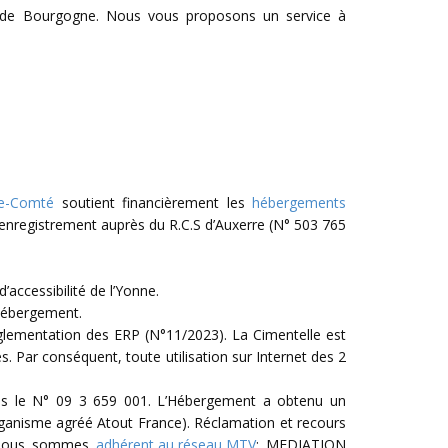
es de Bourgogne. Nous vous proposons un service à
he-Comté
soutient financièrement les
hébergements
 enregistrement auprès du R.C.S d’Auxerre (N° 503 765
accessibilité de l’Yonne.
’hébergement.
églementation des ERP (N°11/2023). La Cimentelle est
s. Par conséquent, toute utilisation sur Internet des 2
 sous le N° 09 3 659 001. L’Hébergement a obtenu un
ganisme agréé Atout France). Réclamation et recours
e nous sommes
adhérent au réseau MTV
: MEDIATION