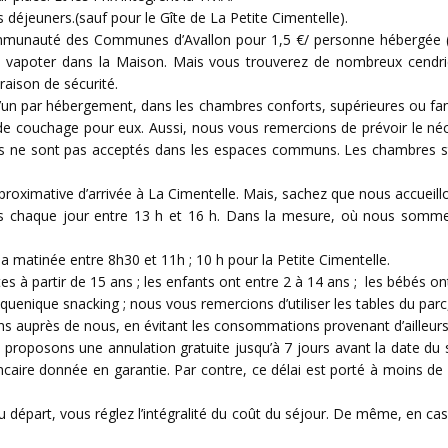
s déjeuners.(sauf pour le Gîte de La Petite Cimentelle).
ommunauté des Communes d’Avallon pour 1,5 €/ personne hébergée (+
i vapoter dans la Maison. Mais vous trouverez de nombreux cendri
aison de sécurité.
 d’un par hébergement, dans les chambres conforts, supérieures ou f
de couchage pour eux. Aussi, nous vous remercions de prévoir le néce
nons ne sont pas acceptés dans les espaces communs. Les chambres
oximative d’arrivée à La Cimentelle. Mais, sachez que nous accueillon
chaque jour entre 13 h et 16 h. Dans la mesure, où nous sommes d
 matinée entre 8h30 et 11h ; 10 h pour la Petite Cimentelle.
s à partir de 15 ans ; les enfants ont entre 2 à 14 ans ; les bébés on
quenique snacking ; nous vous remercions d’utiliser les tables du pa
 auprès de nous, en évitant les consommations provenant d’ailleurs
proposons une annulation gratuite jusqu’à 7 jours avant la date du 
ncaire donnée en garantie. Par contre, ce délai est porté à moins de 
u départ, vous réglez l’intégralité du coût du séjour. De même, en ca