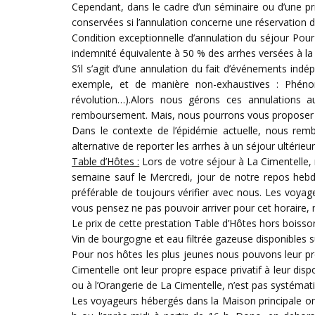
Cependant, dans le cadre d’un séminaire ou d’une pri
conservées si l’annulation concerne une réservatio
Condition exceptionnelle d’annulation du séjour Pour
indemnité équivalente à 50 % des arrhes versées à la 
S’il s’agit d’une annulation du fait d’événements indé
exemple, et de manière non-exhaustives : Phénomè
révolution…).Alors nous gérons ces annulations a
remboursement. Mais, nous pourrons vous proposer de l
Dans le contexte de l’épidémie actuelle, nous remb
alternative de reporter les arrhes à un séjour ultéri
Table d’Hôtes :
Lors de votre séjour à La Cimentelle,
semaine sauf le Mercredi, jour de notre repos hebdo
préférable de toujours vérifier avec nous. Les voyage
vous pensez ne pas pouvoir arriver pour cet horaire, n
Le prix de cette prestation Table d’Hôtes hors boiss
Vin de bourgogne et eau filtrée gazeuse disponibles s
Pour nos hôtes les plus jeunes nous pouvons leur p
Cimentelle ont leur propre espace privatif à leur dispo
ou à l’Orangerie de La Cimentelle, n’est pas systémat
Les voyageurs hébergés dans la Maison principale ont a