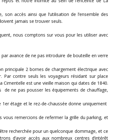
repos et notre intimité au sein de l’enceinte de La
, son accès ainsi que l’utilisation de l’ensemble des
 doivent jamais se trouver seuls.
uent, nous comptons sur vous pour les utiliser avec
r avance de ne pas introduire de bouteille en verre
on principale 2 bornes de chargement électrique avec
 Par contre seuls les voyageurs résidant sur place
a Cimentelle est une vieille maison qui dates de 1840.
ns de ne pas pousser les équipements de chauffage,
re le 1er étage et le rez-de-chaussée donne uniquement
 vous remercions de refermer la grille du parking, et
vant être recherchée pour un quelconque dommage, et ce
trons d’avoir accès aux nombreux centres d’intérêt