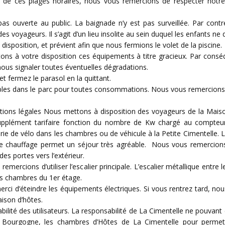
s de ces plages horaires, nous vous remercions de respecter notre 
as ouverte au public. La baignade n’y est pas surveillée. Par contre
es voyageurs. Il s’agit d’un lieu insolite au sein duquel les enfants ne
 disposition, et prévient afin que nous fermions le volet de la piscine.
à votre disposition ces équipements à titre gracieux. Par conséq
ous signaler toutes éventuelles dégradations.
 et fermez le parasol en la quittant.
les dans le parc pour toutes consommations. Nous vous remercions pa
ations légales Nous mettons à disposition des voyageurs de la Mais
pplément tarifaire fonction du nombre de Kw chargé au compteur.
ie de vélo dans les chambres ou de véhicule à la Petite Cimentelle. L
 de chauffage permet un séjour très agréable. Nous vous remercio
s portes vers l’extérieur.
remercions d’utiliser l’escalier principale. L’escalier métallique ent
es chambres du 1er étage.
 d’éteindre les équipements électriques. Si vous rentrez tard, nous
aison d’hôtes.
nsabilité des utilisateurs. La responsabilité de La Cimentelle ne pou
 en Bourgogne, les chambres d’Hôtes de La Cimentelle pour permet