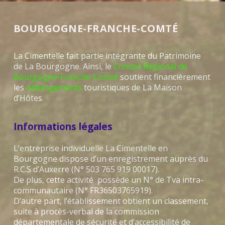
BOURGOGNE-FRANCHE-COMTÉ
La Cimentelle fait partie intégrante du Patrimoine
de La Bourgogne. Ainsi, le
Conseil Régional de
Bourgogne-Franche-Comté
soutient financièrement
les
hébergements
touristiques de La Maison
d’Hôtes.
Informations légales
L’entreprise individuelle La Cimentelle en
Bourgogne dispose d’un enregistrement auprès du
R.C.S d’Auxerre (N° 503 765 919 00017).
De plus, cette activité possède un N° de Tva intra-
communautaire (N° FR36503765919).
D’autre part, l’établissement obtient un classement,
suite à procès-verbal de la commission
départementale de sécurité et d’accessibilité de