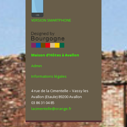
VERSION SMARTPHONE
Maison d’Hôtes à Avallon
Admin
Informations légales
4 rue de la Cimentelle – Vassy les
Avallon (Etaule) 89200 Avallon
03 86 31 04 85
lacimentelle@orange.fr